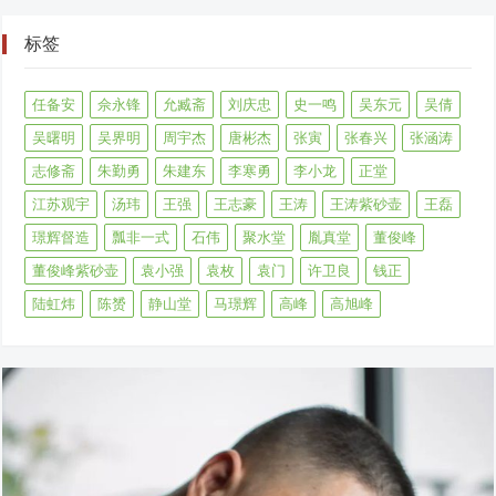
标签
任备安
佘永锋
允臧斋
刘庆忠
史一鸣
吴东元
吴倩
吴曙明
吴界明
周宇杰
唐彬杰
张寅
张春兴
张涵涛
志修斋
朱勤勇
朱建东
李寒勇
李小龙
正堂
江苏观宇
汤玮
王强
王志豪
王涛
王涛紫砂壶
王磊
璟辉督造
瓢非一式
石伟
聚水堂
胤真堂
董俊峰
董俊峰紫砂壶
袁小强
袁枚
袁门
许卫良
钱正
陆虹炜
陈赟
静山堂
马璟辉
高峰
高旭峰