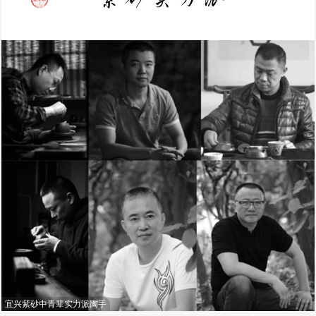
宜兴紫砂中青辈实力派陶手