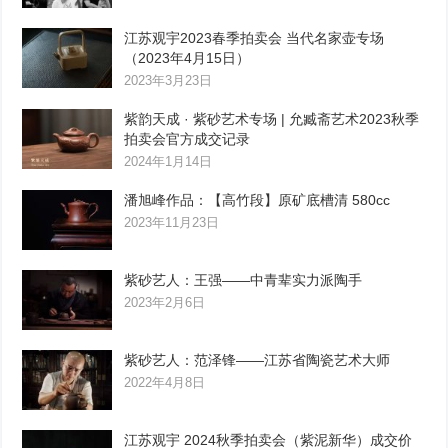
江苏观宇2023春季拍卖会 当代名家壶专场
（2023年4月15日）
2023年3月23日
紫韵天成 · 紫砂艺术专场 | 允臧斋艺术2023秋季
拍卖会官方成交记录
2024年1月14日
潘旭峰作品：【高竹段】原矿底槽清 580cc
2023年11月23日
紫砂艺人：王强——中青辈实力派陶手
2023年2月6日
紫砂艺人：范泽锋——江苏省陶瓷艺术大师
2022年4月8日
江苏观宇 2024秋季拍卖会（紫泥新华）成交价