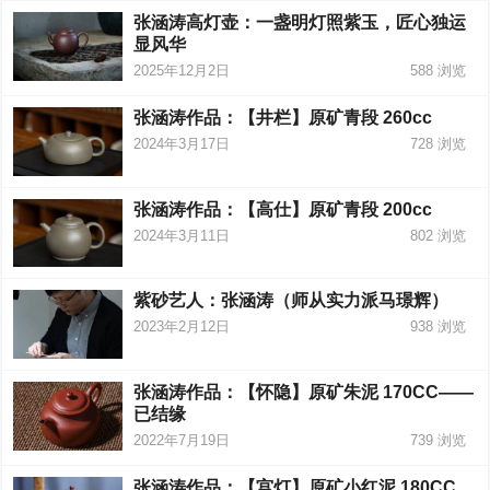
张涵涛高灯壶：一盏明灯照紫玉，匠心独运
显风华
2025年12月2日
588
浏览
张涵涛作品：【井栏】原矿青段 260cc
2024年3月17日
728
浏览
张涵涛作品：【高仕】原矿青段 200cc
2024年3月11日
802
浏览
紫砂艺人：张涵涛（师从实力派马璟辉）
2023年2月12日
938
浏览
张涵涛作品：【怀隐】原矿朱泥 170CC——
已结缘
2022年7月19日
739
浏览
张涵涛作品：【宫灯】原矿小红泥 180CC