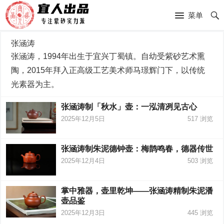
菜单
张涵涛
张涵涛，1994年出生于宜兴丁蜀镇。自幼受紫砂艺术熏
陶，2015年拜入正高级工艺美术师马璟辉门下，以传统
光素器为主。
张涵涛制「秋水」壶：一泓清冽见古心
2025年12月5日
517
浏览
张涵涛制朱泥德钟壶：梅鹊鸣春，德器传世
2025年12月4日
503
浏览
掌中雅器，壶里乾坤——张涵涛精制朱泥潘
壶品鉴
2025年12月3日
445
浏览