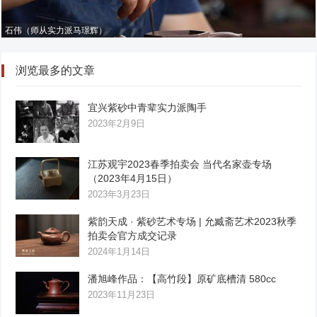
石伟（师从实力派马璟辉）
浏览最多的文章
宜兴紫砂中青辈实力派陶手
2023年2月9日
江苏观宇2023春季拍卖会 当代名家壶专场
（2023年4月15日）
2023年3月23日
紫韵天成 · 紫砂艺术专场 | 允臧斋艺术2023秋季
拍卖会官方成交记录
2024年1月14日
潘旭峰作品：【高竹段】原矿底槽清 580cc
2023年11月23日