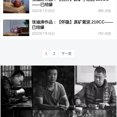
——已结缘
2022年7月16日
888
浏览
张涵涛作品：【怀隐】原矿紫泥 210CC——
已结缘
2022年7月16日
762
浏览
文
1
2
下一页
章
分
页