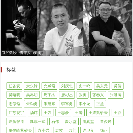
宜兴紫砂中青辈实力派陶手
标签
任备安
佘永锋
允臧斋
刘庆忠
史一鸣
吴东元
吴倩
吴曙明
吴界明
周宇杰
唐彬杰
张寅
张春兴
张涵涛
志修斋
朱勤勇
朱建东
李寒勇
李小龙
正堂
江苏观宇
汤玮
王强
王志豪
王涛
王涛紫砂壶
王磊
璟辉督造
瓢非一式
石伟
聚水堂
胤真堂
董俊峰
董俊峰紫砂壶
袁小强
袁枚
袁门
许卫良
钱正