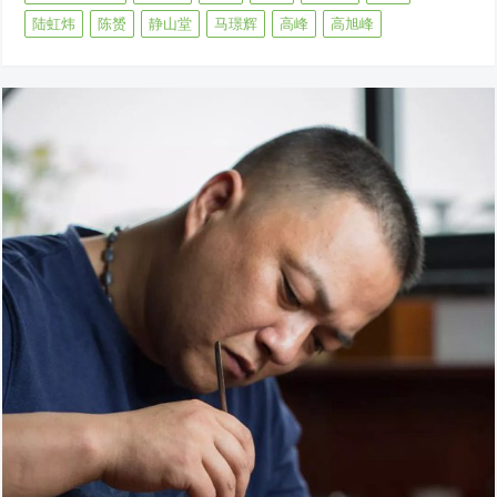
陆虹炜
陈赟
静山堂
马璟辉
高峰
高旭峰