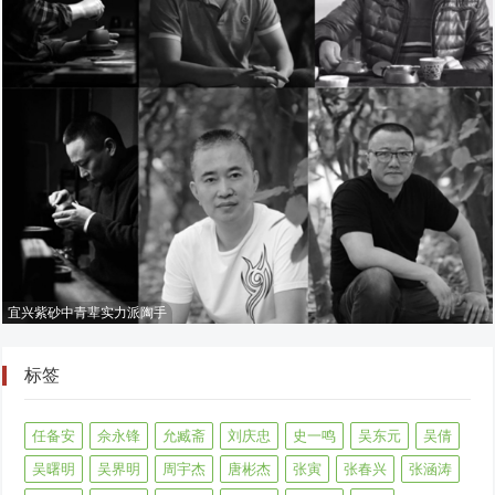
宜兴紫砂中青辈实力派陶手
标签
任备安
佘永锋
允臧斋
刘庆忠
史一鸣
吴东元
吴倩
吴曙明
吴界明
周宇杰
唐彬杰
张寅
张春兴
张涵涛