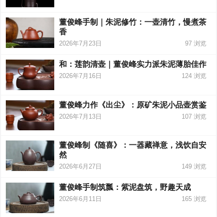
董俊峰手制｜朱泥修竹：一壶清竹，慢煮茶
香
2026年7月23日
97
浏览
和：莲韵清壶｜董俊峰实力派朱泥薄胎佳作
2026年7月16日
124
浏览
董俊峰力作《出尘》：原矿朱泥小品壶赏鉴
2026年7月13日
107
浏览
董俊峰制《随喜》：一器藏禅意，浅饮自安
然
2026年6月27日
149
浏览
董俊峰手制筑瓢：紫泥盘筑，野趣天成
2026年6月11日
165
浏览