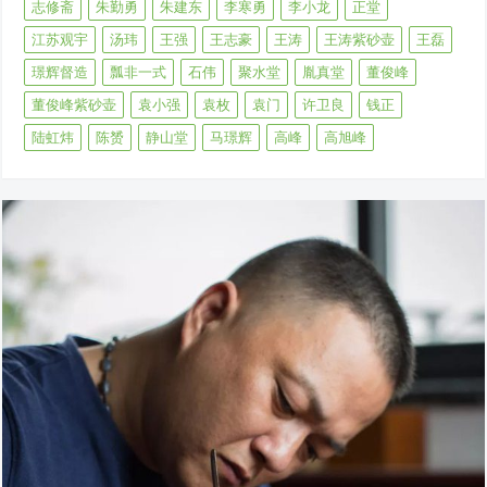
志修斋
朱勤勇
朱建东
李寒勇
李小龙
正堂
江苏观宇
汤玮
王强
王志豪
王涛
王涛紫砂壶
王磊
璟辉督造
瓢非一式
石伟
聚水堂
胤真堂
董俊峰
董俊峰紫砂壶
袁小强
袁枚
袁门
许卫良
钱正
陆虹炜
陈赟
静山堂
马璟辉
高峰
高旭峰