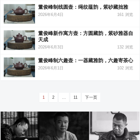
董俊峰制线圆壶：绳纹蕴韵，紫砂藏拙雅
2026年6月4日
161
浏览
董俊峰新作寓方壶：方圆藏韵，紫砂雅器自
天成
2026年6月3日
132
浏览
董俊峰制六趣壶：一器藏雅韵，六趣寄茶心
2026年6月1日
102
浏览
文
1
2
…
11
下一页
章
分
页