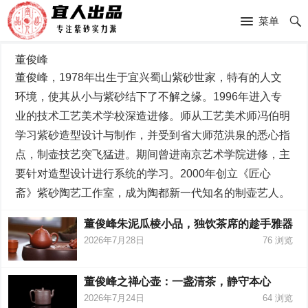
菜单
董俊峰
董俊峰，1978年出生于宜兴蜀山紫砂世家，特有的人文
环境，使其从小与紫砂结下了不解之缘。1996年进入专
业的技术工艺美术学校深造进修。师从工艺美术师冯伯明
学习紫砂造型设计与制作，并受到省大师范洪泉的悉心指
点，制壶技艺突飞猛进。期间曾进南京艺术学院进修，主
要针对造型设计进行系统的学习。2000年创立《匠心
斋》紫砂陶艺工作室，成为陶都新一代知名的制壶艺人。
董俊峰朱泥瓜棱小品，独饮茶席的趁手雅器
2026年7月28日
76
浏览
董俊峰之禅心壶：一盏清茶，静守本心
2026年7月24日
64
浏览