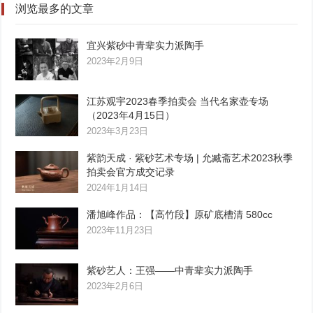
浏览最多的文章
宜兴紫砂中青辈实力派陶手
2023年2月9日
江苏观宇2023春季拍卖会 当代名家壶专场
（2023年4月15日）
2023年3月23日
紫韵天成 · 紫砂艺术专场 | 允臧斋艺术2023秋季
拍卖会官方成交记录
2024年1月14日
潘旭峰作品：【高竹段】原矿底槽清 580cc
2023年11月23日
紫砂艺人：王强——中青辈实力派陶手
2023年2月6日