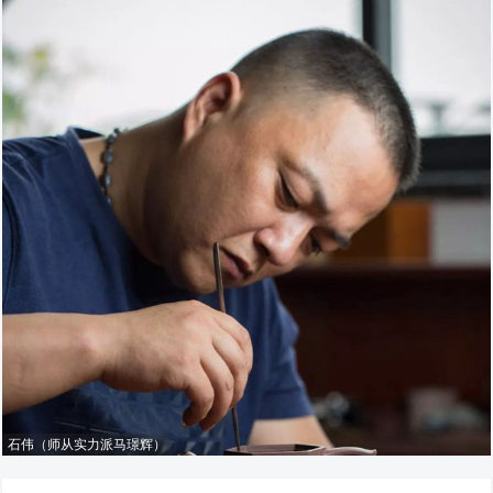
石伟（师从实力派马璟辉）