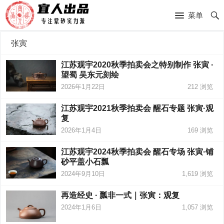
菜单
张寅
江苏观宇2020秋季拍卖会之特别制作 张寅 ·
望蜀 吴东元刻绘
2026年1月22日
212
浏览
江苏观宇2021秋季拍卖会 醒石专题 张寅·观
复
2026年1月4日
169
浏览
江苏观宇2024秋季拍卖会 醒石专场 张寅·铺
砂平盖小石瓢
2024年9月10日
1,619
浏览
再造经史 · 瓢非一式｜张寅：观复
2024年1月6日
1,057
浏览