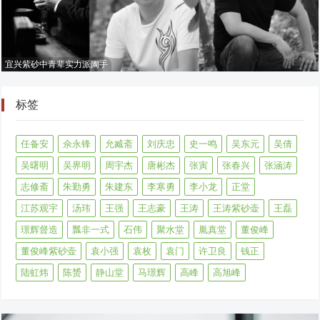
宜兴紫砂中青辈实力派陶手
标签
任备安
佘永锋
允臧斋
刘庆忠
史一鸣
吴东元
吴倩
吴曙明
吴界明
周宇杰
唐彬杰
张寅
张春兴
张涵涛
志修斋
朱勤勇
朱建东
李寒勇
李小龙
正堂
江苏观宇
汤玮
王强
王志豪
王涛
王涛紫砂壶
王磊
璟辉督造
瓢非一式
石伟
聚水堂
胤真堂
董俊峰
董俊峰紫砂壶
袁小强
袁枚
袁门
许卫良
钱正
陆虹炜
陈赟
静山堂
马璟辉
高峰
高旭峰