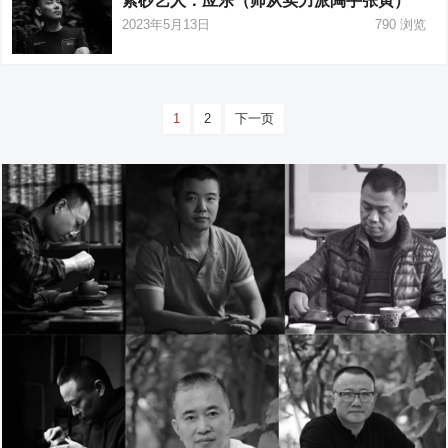
紫砂艺人：应乐（师从实力派陶手张寅）
2023年5月13日
790
浏览
文
1
2
下一页
章
分
页