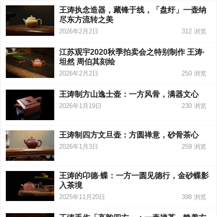
王涛执念造器，藏锋于线，「盘纡」一壶纳
尽东方流转之美
2026年2月2日
312
浏览
江苏观宇2020秋季拍卖会之特别制作 王涛·
坦然 周伯其刻绘
2026年2月2日
250
浏览
王涛制方山逸士壶：一方风骨，满器文心
2026年1月19日
230
浏览
王涛制四方文旦壶：方圆禅意，砂骨茶心
2026年1月3日
259
浏览
王涛的卬德·蝶：一方一圆见德行，金砂蝶影
入茶境
2025年11月20日
398
浏览