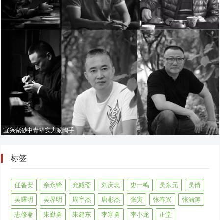
宜兴紫砂中青辈实力派陶手
标签
任备安
佘永锋
允臧斋
刘庆忠
史一鸣
吴东元
吴倩
吴曙明
吴界明
周宇杰
唐彬杰
张寅
张春兴
张涵涛
志修斋
朱勤勇
朱建东
李寒勇
李小龙
正堂