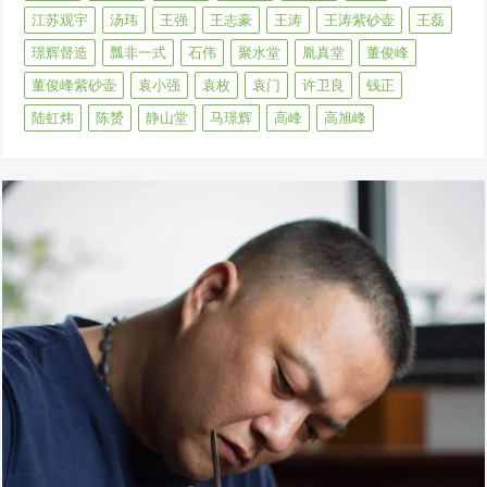
江苏观宇
汤玮
王强
王志豪
王涛
王涛紫砂壶
王磊
璟辉督造
瓢非一式
石伟
聚水堂
胤真堂
董俊峰
董俊峰紫砂壶
袁小强
袁枚
袁门
许卫良
钱正
陆虹炜
陈赟
静山堂
马璟辉
高峰
高旭峰