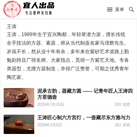
菜单
王涛
王涛，1989年生于宜兴陶都，年轻辈潜力派，擅长传统
全手技法的方器、素器，师从当代制壶名家马璟辉先生。
岁虽不长，然从业十年有余，多年来在紫砂艺术道路上勤
勉刻持且广得名师、大家指点，觅得一方紫艺天地。专各
类器型，尤擅方器制造，并得广泛赞誉，可期之优秀青年
陶艺家。
泥承古韵，器藏方圆 —— 记青年匠人王涛四
方君德壶
2026年7月15日
101
浏览
王涛匠心制六方宫灯，一壶藏尽东方雅与力
2026年2月6日
261
浏览