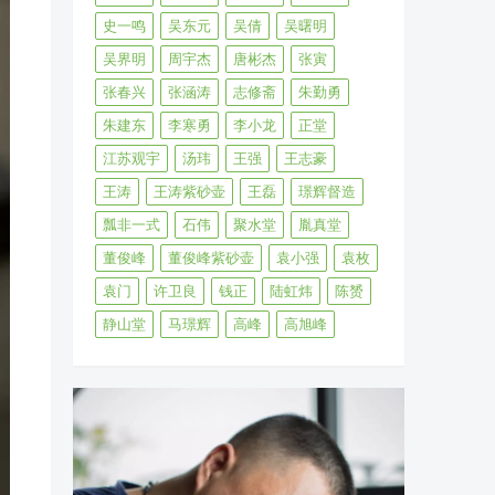
史一鸣
吴东元
吴倩
吴曙明
吴界明
周宇杰
唐彬杰
张寅
张春兴
张涵涛
志修斋
朱勤勇
朱建东
李寒勇
李小龙
正堂
江苏观宇
汤玮
王强
王志豪
王涛
王涛紫砂壶
王磊
璟辉督造
瓢非一式
石伟
聚水堂
胤真堂
董俊峰
董俊峰紫砂壶
袁小强
袁枚
袁门
许卫良
钱正
陆虹炜
陈赟
静山堂
马璟辉
高峰
高旭峰