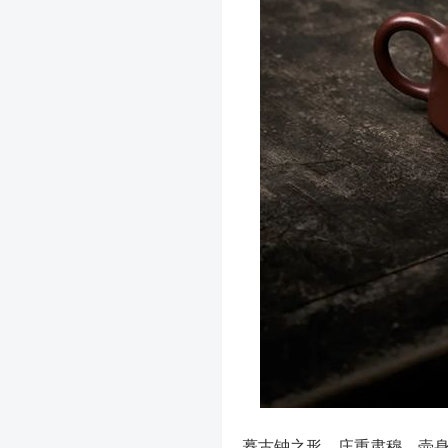
摹古钟之形，庄重肃穆。壶