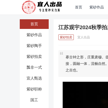
首页
紫砂作品
首页
江苏观宇2024秋季
紫砂作品
紫砂拍卖
宜人出品
紫砂陶手
紫砂拍卖
摹古钟之形，庄重肃穆。
接，圆融一体，流畅自然。
瓢非一式
之吉也。
宜人甄选
紫砂职称
国工