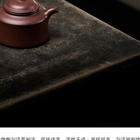
身微喇与流胥相连，弧线优美，浑然天成；肩线挺直，与流把相