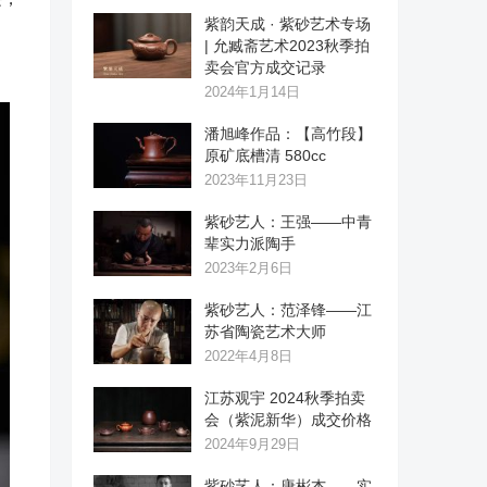
紫韵天成 · 紫砂艺术专场
| 允臧斋艺术2023秋季拍
卖会官方成交记录
2024年1月14日
潘旭峰作品：【高竹段】
原矿底槽清 580cc
2023年11月23日
紫砂艺人：王强——中青
辈实力派陶手
2023年2月6日
紫砂艺人：范泽锋——江
苏省陶瓷艺术大师
2022年4月8日
江苏观宇 2024秋季拍卖
会（紫泥新华）成交价格
2024年9月29日
紫砂艺人：唐彬杰——实