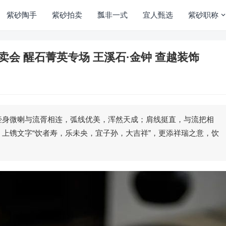
紫砂陶手
紫砂拍卖
瓢非一式
宜人甄选
紫砂职称
拍卖会 醒石菁英专场 王溪石·金钟 查越装饰
壶身微喇与流胥相连，弧线优美，浑然天成；肩线挺直，与流把相
上镌文字“饮者寿，乐未央，宜子孙，大吉祥”，更添祥瑞之意，饮