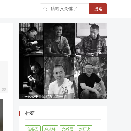
搜索
宜兴紫砂中青辈实力派陶手
标签
任备安
佘永锋
允臧斋
刘庆忠