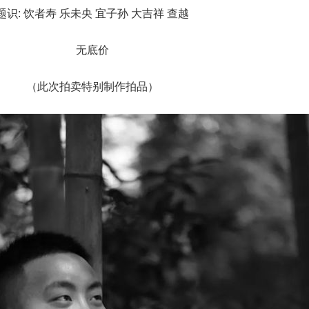
题识: 饮者寿 乐未央 宜子孙 大吉祥 查越
无底价
（此次拍卖特别制作拍品）