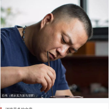
石伟（师从实力派马璟辉）