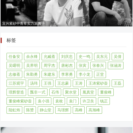
宜兴紫砂中青辈实力派陶手
标签
任备安
佘永锋
允臧斋
刘庆忠
史一鸣
吴东元
吴倩
吴曙明
吴界明
周宇杰
唐彬杰
张寅
张春兴
张涵涛
志修斋
朱勤勇
朱建东
李寒勇
李小龙
正堂
江苏观宇
汤玮
王强
王志豪
王涛
王涛紫砂壶
王磊
璟辉督造
瓢非一式
石伟
聚水堂
胤真堂
董俊峰
董俊峰紫砂壶
袁小强
袁枚
袁门
许卫良
钱正
陆虹炜
陈赟
静山堂
马璟辉
高峰
高旭峰