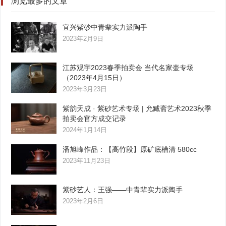
浏览最多的文章
宜兴紫砂中青辈实力派陶手
2023年2月9日
江苏观宇2023春季拍卖会 当代名家壶专场
（2023年4月15日）
2023年3月23日
紫韵天成 · 紫砂艺术专场 | 允臧斋艺术2023秋季
拍卖会官方成交记录
2024年1月14日
潘旭峰作品：【高竹段】原矿底槽清 580cc
2023年11月23日
紫砂艺人：王强——中青辈实力派陶手
2023年2月6日