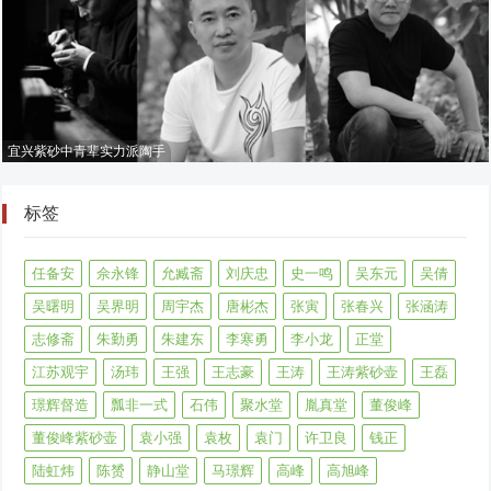
宜兴紫砂中青辈实力派陶手
标签
任备安
佘永锋
允臧斋
刘庆忠
史一鸣
吴东元
吴倩
吴曙明
吴界明
周宇杰
唐彬杰
张寅
张春兴
张涵涛
志修斋
朱勤勇
朱建东
李寒勇
李小龙
正堂
江苏观宇
汤玮
王强
王志豪
王涛
王涛紫砂壶
王磊
璟辉督造
瓢非一式
石伟
聚水堂
胤真堂
董俊峰
董俊峰紫砂壶
袁小强
袁枚
袁门
许卫良
钱正
陆虹炜
陈赟
静山堂
马璟辉
高峰
高旭峰