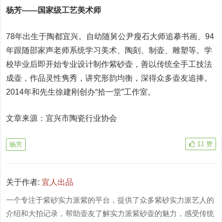
杨芳——国家级工艺美术师
78年出生于陶都宜兴。自幼随舅公尹瘦石大师追摹书画、94
年跟随邵家声老师系统学习美术、陶刻、制壶、雕塑等。学
校毕业后即开始专业设计制作紫砂壶，善以传统全手工技法
成壶，作品灵性隽秀，讲究形韵均衡，深得众多壶友追捧。
2014年和先生徐建刚创办“拾一堂”工作室。
文章来源：宜兴市陶瓷行业协会
11
赞
杨芳
关于作者:
宜人出品
一个专注于紫砂实力派紫的平台，提供了众多紫砂实力派艺人的
介绍和大拍记录，帮助壶友了解实力派紫砂壶的魅力，感受传统