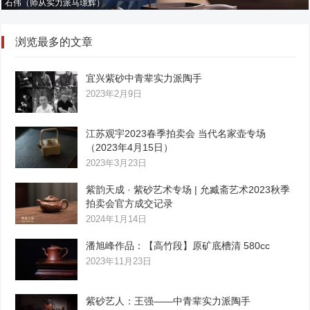
石伟（师从实力派马璟辉）
浏览最多的文章
宜兴紫砂中青辈实力派陶手
2023年2月9日
江苏观宇2023春季拍卖会 当代名家壶专场
（2023年4月15日）
2023年3月23日
紫韵天成 · 紫砂艺术专场 | 允臧斋艺术2023秋季
拍卖会官方成交记录
2024年1月14日
潘旭峰作品：【高竹段】原矿底槽清 580cc
2023年11月23日
紫砂艺人：王强——中青辈实力派陶手