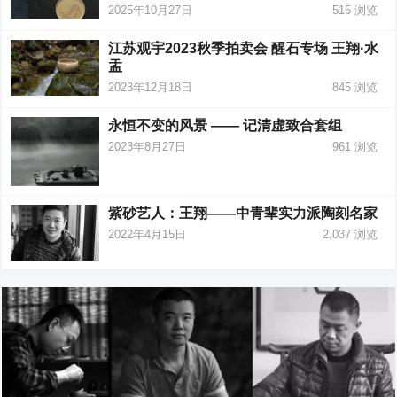
2025年10月27日
515
浏览
江苏观宇2023秋季拍卖会 醒石专场 王翔·水
盂
2023年12月18日
845
浏览
永恒不变的风景 —— 记清虚致合套组
2023年8月27日
961
浏览
紫砂艺人：王翔——中青辈实力派陶刻名家
2022年4月15日
2,037
浏览