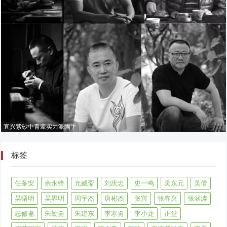
宜兴紫砂中青辈实力派陶手
标签
任备安
佘永锋
允臧斋
刘庆忠
史一鸣
吴东元
吴倩
吴曙明
吴界明
周宇杰
唐彬杰
张寅
张春兴
张涵涛
志修斋
朱勤勇
朱建东
李寒勇
李小龙
正堂