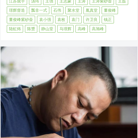
江苏观宇
汤玮
王强
王志豪
王涛
王涛紫砂壶
王磊
璟辉督造
瓢非一式
石伟
聚水堂
胤真堂
董俊峰
董俊峰紫砂壶
袁小强
袁枚
袁门
许卫良
钱正
陆虹炜
陈赟
静山堂
马璟辉
高峰
高旭峰