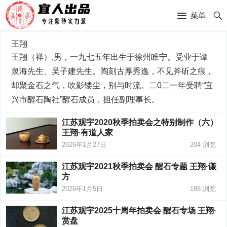
菜单
王翔
王翔（祥）,男，一九七五年出生于徐州睢宁。受业于谭
泉海先生、吴子建先生。陶刻古厚秀逸，不见斧斫之痕，
却聚金石之气，吹影镂尘，别与时流。二0二一年受聘“宜
兴市醒石陶社”醒石成员，担任副理事长。
江苏观宇2020秋季拍卖会之特别制作（六）
王翔·有道人家
2026年1月27日
204
浏览
江苏观宇2021秋季拍卖会 醒石专题 王翔·谦
方
2026年1月5日
188
浏览
江苏观宇2025十周年拍卖会 醒石专场 王翔·
赏盘